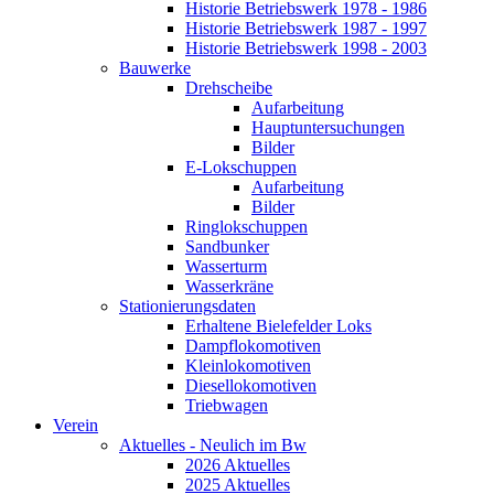
Historie Betriebswerk 1978 - 1986
Historie Betriebswerk 1987 - 1997
Historie Betriebswerk 1998 - 2003
Bauwerke
Drehscheibe
Aufarbeitung
Hauptuntersuchungen
Bilder
E-Lokschuppen
Aufarbeitung
Bilder
Ringlokschuppen
Sandbunker
Wasserturm
Wasserkräne
Stationierungsdaten
Erhaltene Bielefelder Loks
Dampflokomotiven
Kleinlokomotiven
Diesellokomotiven
Triebwagen
Verein
Aktuelles - Neulich im Bw
2026 Aktuelles
2025 Aktuelles