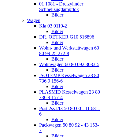
01 1081 - Dreizylinder
Schnellzugdampflok
Bilder
Wagen
Kla 03 0119-2
Bilder
DR. OETKER G10 516896
Bilder
Wohn- und Werkstattwagen 60
80 99-25 272-8
Bilder
Wohnwagen 60 80 092 3033-5
Bilder
ISOTEMP Kesselwagen 23 80
736 9 156-6
Bilder
PLASMID Kesselwagen 23 80
736 9 157-4
Bilder
Post 2ss-t/I3 50 80 00 - 11 681-
6
Bilder
Packwagen 50 80 92 - 43 153-
7
Bilder