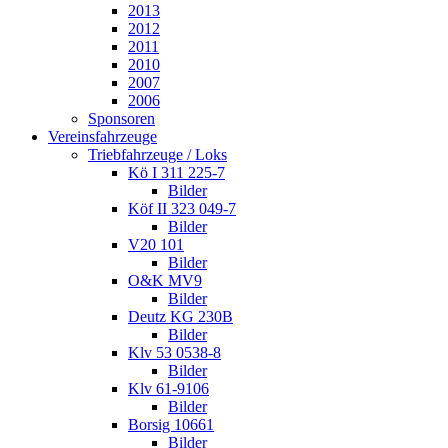
2013
2012
2011
2010
2007
2006
Sponsoren
Vereinsfahrzeuge
Triebfahrzeuge / Loks
Kö I 311 225-7
Bilder
Köf II 323 049-7
Bilder
V20 101
Bilder
O&K MV9
Bilder
Deutz KG 230B
Bilder
Klv 53 0538-8
Bilder
Klv 61-9106
Bilder
Borsig 10661
Bilder