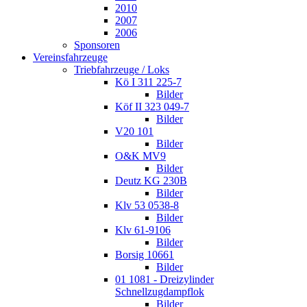
2010
2007
2006
Sponsoren
Vereinsfahrzeuge
Triebfahrzeuge / Loks
Kö I 311 225-7
Bilder
Köf II 323 049-7
Bilder
V20 101
Bilder
O&K MV9
Bilder
Deutz KG 230B
Bilder
Klv 53 0538-8
Bilder
Klv 61-9106
Bilder
Borsig 10661
Bilder
01 1081 - Dreizylinder
Schnellzugdampflok
Bilder