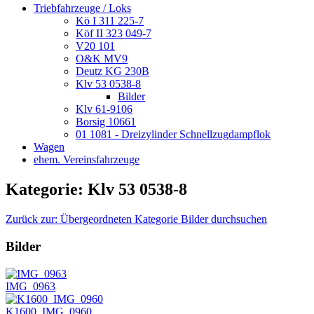
Triebfahrzeuge / Loks
Kö I 311 225-7
Köf II 323 049-7
V20 101
O&K MV9
Deutz KG 230B
Klv 53 0538-8
Bilder
Klv 61-9106
Borsig 10661
01 1081 - Dreizylinder Schnellzugdampflok
Wagen
ehem. Vereinsfahrzeuge
Kategorie: Klv 53 0538-8
Zurück zur: Übergeordneten Kategorie
Bilder durchsuchen
Bilder
IMG_0963
K1600_IMG_0960