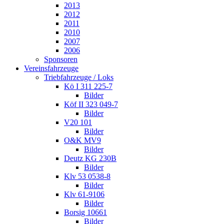
2013
2012
2011
2010
2007
2006
Sponsoren
Vereinsfahrzeuge
Triebfahrzeuge / Loks
Kö I 311 225-7
Bilder
Köf II 323 049-7
Bilder
V20 101
Bilder
O&K MV9
Bilder
Deutz KG 230B
Bilder
Klv 53 0538-8
Bilder
Klv 61-9106
Bilder
Borsig 10661
Bilder