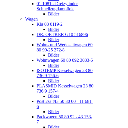
01 1081 - Dreizylinder
Schnellzugdampflok
Bilder
Wagen
Kla 03 0119-2
Bilder
DR. OETKER G10 516896
Bilder
Wohn- und Werkstattwagen 60
80 99-25 272-8
Bilder
Wohnwagen 60 80 092 3033-5
Bilder
ISOTEMP Kesselwagen 23 80
736 9 156-6
Bilder
PLASMID Kesselwagen 23 80
736 9 157-4
Bilder
Post 2ss-t/I3 50 80 00 - 11 681-
6
Bilder
Packwagen 50 80 92 - 43 153-
7
Bilder