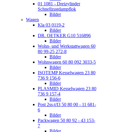
01 1081 - Dreizylinder
Schnellzugdampflok
Bilder
Wagen
Kla 03 0119-2
Bilder
DR. OETKER G10 516896
Bilder
Wohn- und Werkstattwagen 60
80 99-25 272-8
Bilder
Wohnwagen 60 80 092 3033-5
Bilder
ISOTEMP Kesselwagen 23 80
736 9 156-6
Bilder
PLASMID Kesselwagen 23 80
736 9 157-4
Bilder
Post 2ss-t/I3 50 80 00 - 11 681-
6
Bilder
Packwagen 50 80 92 - 43 153-
7
Bilder