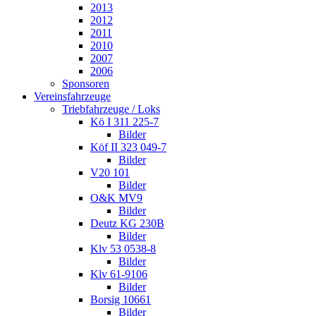
2013
2012
2011
2010
2007
2006
Sponsoren
Vereinsfahrzeuge
Triebfahrzeuge / Loks
Kö I 311 225-7
Bilder
Köf II 323 049-7
Bilder
V20 101
Bilder
O&K MV9
Bilder
Deutz KG 230B
Bilder
Klv 53 0538-8
Bilder
Klv 61-9106
Bilder
Borsig 10661
Bilder