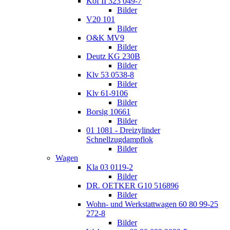
Köf II 323 049-7
Bilder
V20 101
Bilder
O&K MV9
Bilder
Deutz KG 230B
Bilder
Klv 53 0538-8
Bilder
Klv 61-9106
Bilder
Borsig 10661
Bilder
01 1081 - Dreizylinder
Schnellzugdampflok
Bilder
Wagen
Kla 03 0119-2
Bilder
DR. OETKER G10 516896
Bilder
Wohn- und Werkstattwagen 60 80 99-25
272-8
Bilder