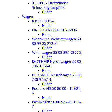
01 1081 - Dreizylinder
Schnellzugdampflok
Bilder
Wagen
Kla 03 0119-2
Bilder
DR. OETKER G10 516896
Bilder
Wohn- und Werkstattwagen 60
80 99-25 272-8
Bilder
Wohnwagen 60 80 092 3033-5
Bilder
ISOTEMP Kesselwagen 23 80
736 9 156-6
Bilder
PLASMID Kesselwagen 23 80
736 9 157-4
Bilder
Post 2ss-t/I3 50 80 00 - 11 681-
6
Bilder
Packwagen 50 80 92 - 43 153-
7
Bilder