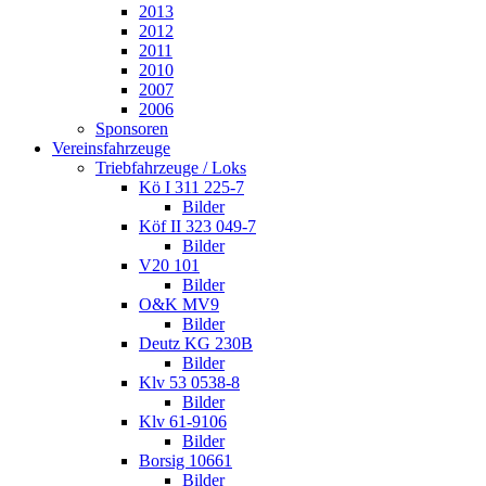
2013
2012
2011
2010
2007
2006
Sponsoren
Vereinsfahrzeuge
Triebfahrzeuge / Loks
Kö I 311 225-7
Bilder
Köf II 323 049-7
Bilder
V20 101
Bilder
O&K MV9
Bilder
Deutz KG 230B
Bilder
Klv 53 0538-8
Bilder
Klv 61-9106
Bilder
Borsig 10661
Bilder