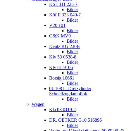
Kö I 311 225-7
Bilder
Köf II 323 049-7
Bilder
V20 101
Bilder
O&K MV9
Bilder
Deutz KG 230B
Bilder
Klv 53 0538-8
Bilder
Klv 61-9106
Bilder
Borsig 10661
Bilder
01 1081 - Dreizylinder
Schnellzugdampflok
Bilder
Wagen
Kla 03 0119-2
Bilder
DR. OETKER G10 516896
Bilder
Wohn- und Werkstattwagen 60 80 99-25