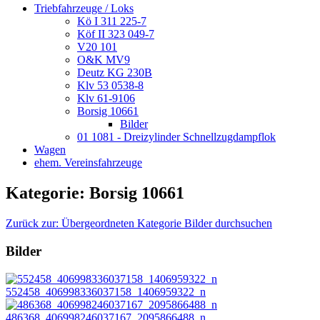
Triebfahrzeuge / Loks
Kö I 311 225-7
Köf II 323 049-7
V20 101
O&K MV9
Deutz KG 230B
Klv 53 0538-8
Klv 61-9106
Borsig 10661
Bilder
01 1081 - Dreizylinder Schnellzugdampflok
Wagen
ehem. Vereinsfahrzeuge
Kategorie: Borsig 10661
Zurück zur: Übergeordneten Kategorie
Bilder durchsuchen
Bilder
552458_406998336037158_1406959322_n
486368_406998246037167_2095866488_n