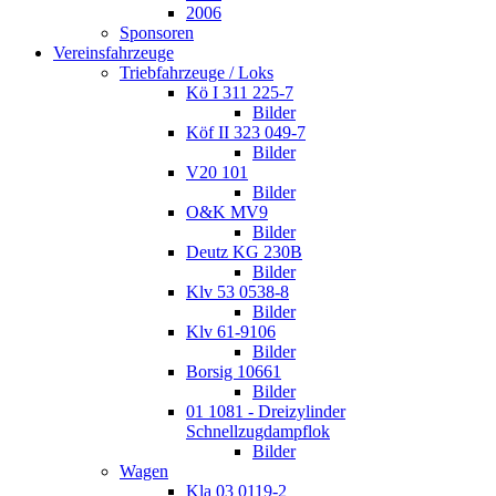
2006
Sponsoren
Vereinsfahrzeuge
Triebfahrzeuge / Loks
Kö I 311 225-7
Bilder
Köf II 323 049-7
Bilder
V20 101
Bilder
O&K MV9
Bilder
Deutz KG 230B
Bilder
Klv 53 0538-8
Bilder
Klv 61-9106
Bilder
Borsig 10661
Bilder
01 1081 - Dreizylinder
Schnellzugdampflok
Bilder
Wagen
Kla 03 0119-2