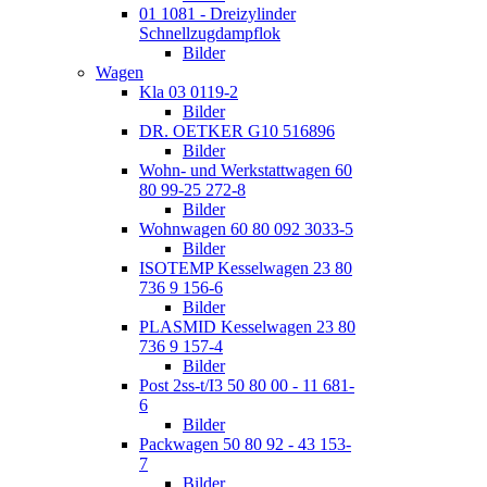
01 1081 - Dreizylinder
Schnellzugdampflok
Bilder
Wagen
Kla 03 0119-2
Bilder
DR. OETKER G10 516896
Bilder
Wohn- und Werkstattwagen 60
80 99-25 272-8
Bilder
Wohnwagen 60 80 092 3033-5
Bilder
ISOTEMP Kesselwagen 23 80
736 9 156-6
Bilder
PLASMID Kesselwagen 23 80
736 9 157-4
Bilder
Post 2ss-t/I3 50 80 00 - 11 681-
6
Bilder
Packwagen 50 80 92 - 43 153-
7
Bilder