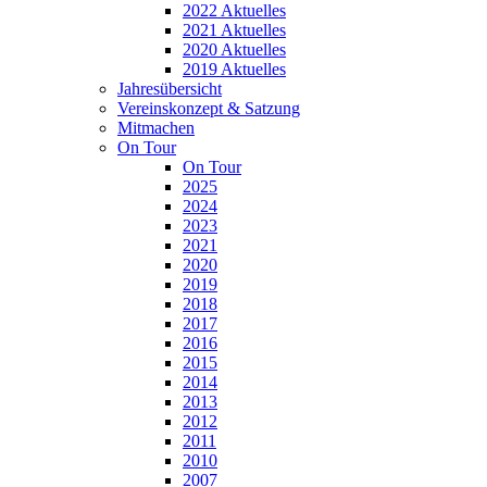
2022 Aktuelles
2021 Aktuelles
2020 Aktuelles
2019 Aktuelles
Jahresübersicht
Vereinskonzept & Satzung
Mitmachen
On Tour
On Tour
2025
2024
2023
2021
2020
2019
2018
2017
2016
2015
2014
2013
2012
2011
2010
2007