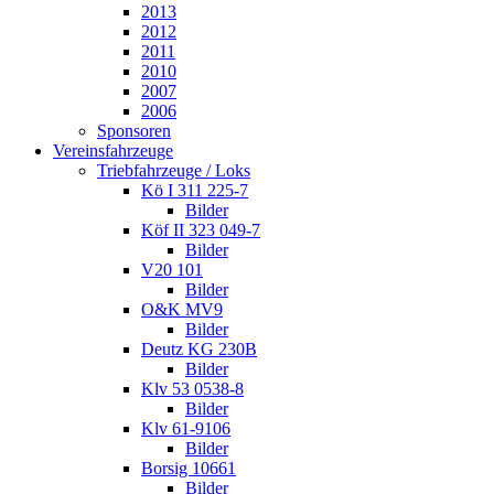
2013
2012
2011
2010
2007
2006
Sponsoren
Vereinsfahrzeuge
Triebfahrzeuge / Loks
Kö I 311 225-7
Bilder
Köf II 323 049-7
Bilder
V20 101
Bilder
O&K MV9
Bilder
Deutz KG 230B
Bilder
Klv 53 0538-8
Bilder
Klv 61-9106
Bilder
Borsig 10661
Bilder