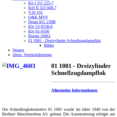
Kö I 311 225-7
Köf II 323 049-7
V20 101
O&K MV9
Deutz KG 230B
Klv 53 0538-8
Klv 61-9106
Borsig 10661
01 1081 - Dreizylinder Schnellzugdampflok
Bilder
Wagen
ehem. Vereinsfahrzeuge
01 1081 - Dreizylinder
Schnellzugdampflok
Allgemeine Informationen
Die Schnellzuglokomotive 01 1081 wurde im Jahre 1940 von der
Berliner Maschinenbau AG gebaut. Die Ausmusterung erfolgte am