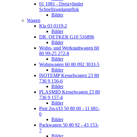
01 1081 - Dreizylinder
Schnellzugdampflok
Bilder
Wagen
Kla 03 0119-2
Bilder
DR. OETKER G10 516896
Bilder
Wohn- und Werkstattwagen 60
80 99-25 272-8
Bilder
Wohnwagen 60 80 092 3033-5
Bilder
ISOTEMP Kesselwagen 23 80
736 9 156-6
Bilder
PLASMID Kesselwagen 23 80
736 9 157-4
Bilder
Post 2ss-t/I3 50 80 00 - 11 681-
6
Bilder
Packwagen 50 80 92 - 43 153-
7
Bilder