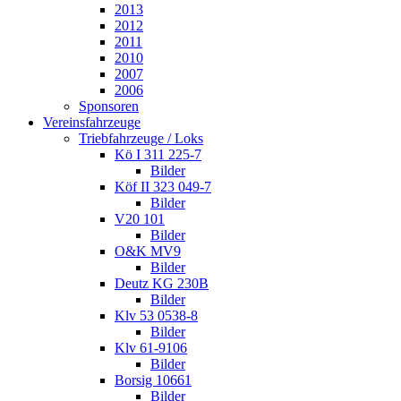
2013
2012
2011
2010
2007
2006
Sponsoren
Vereinsfahrzeuge
Triebfahrzeuge / Loks
Kö I 311 225-7
Bilder
Köf II 323 049-7
Bilder
V20 101
Bilder
O&K MV9
Bilder
Deutz KG 230B
Bilder
Klv 53 0538-8
Bilder
Klv 61-9106
Bilder
Borsig 10661
Bilder