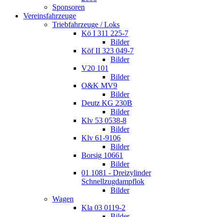
Sponsoren
Vereinsfahrzeuge
Triebfahrzeuge / Loks
Kö I 311 225-7
Bilder
Köf II 323 049-7
Bilder
V20 101
Bilder
O&K MV9
Bilder
Deutz KG 230B
Bilder
Klv 53 0538-8
Bilder
Klv 61-9106
Bilder
Borsig 10661
Bilder
01 1081 - Dreizylinder
Schnellzugdampflok
Bilder
Wagen
Kla 03 0119-2
Bilder