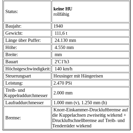
keine HU
Status:
rollfähig
Baujahr:
1940
Gewicht:
111,6 t
Länge über Puffer:
24.130 mm
Höhe:
4.550 mm
Breite:
mm
Bauart
2'C1'h3
Höchstgeschwindigkeit:
140 km/h
Steuerungsart
Heusinger mit Hängeeisen
Leistung:
2.470 PSi
Treib- und
2.000 mm
Kuppelraddurchmesser
Laufraddurchmesser
1.000 mm (v), 1.250 mm (h)
Knorr-Einkammer-Druckluftbremse auf
die Kuppelachsen zweiseitig wirkend +
Bremse:
Druckluftschnellbremse auf Treib- und
Tenderräder wirkend