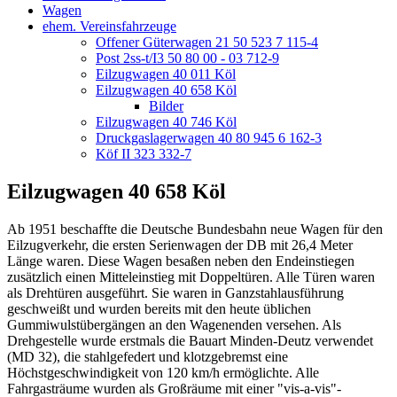
Wagen
ehem. Vereinsfahrzeuge
Offener Güterwagen 21 50 523 7 115-4
Post 2ss-t/I3 50 80 00 - 03 712-9
Eilzugwagen 40 011 Köl
Eilzugwagen 40 658 Köl
Bilder
Eilzugwagen 40 746 Köl
Druckgaslagerwagen 40 80 945 6 162-3
Köf II 323 332-7
Eilzugwagen 40 658 Köl
Ab 1951 beschaffte die Deutsche Bundesbahn neue Wagen für den
Eilzugverkehr, die ersten Serienwagen der DB mit 26,4 Meter
Länge waren. Diese Wagen besaßen neben den Endeinstiegen
zusätzlich einen Mitteleinstieg mit Doppeltüren. Alle Türen waren
als Drehtüren ausgeführt. Sie waren in Ganzstahlausführung
geschweißt und wurden bereits mit den heute üblichen
Gummiwulstübergängen an den Wagenenden versehen. Als
Drehgestelle wurde erstmals die Bauart Minden-
Deutz verwendet
(MD 32), die stahlgefedert und klotzgebremst eine
Höchstgeschwindigkeit von 120 km/h ermöglichte. Alle
Fahrgasträume wurden als Großräume mit einer "vis-
a-
vis"-