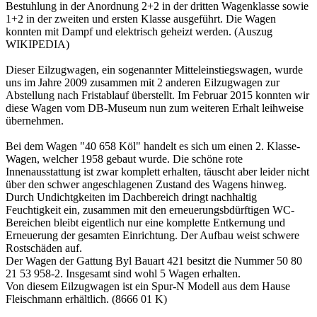
Bestuhlung in der Anordnung 2+2 in der dritten Wagenklasse sowie
1+2 in der zweiten und ersten Klasse ausgeführt. Die Wagen
konnten mit Dampf und elektrisch geheizt werden. (Auszug
WIKIPEDIA)
Dieser Eilzugwagen, ein sogenannter Mitteleinstiegswagen, wurde
uns im Jahre 2009 zusammen mit 2 anderen Eilzugwagen zur
Abstellung nach Fristablauf überstellt. Im Februar 2015 konnten wir
diese Wagen vom DB-
Museum nun zum weiteren Erhalt leihweise
übernehmen.
Bei dem Wagen "40 658 Köl" handelt es sich um einen 2. Klasse-
Wagen, welcher 1958 gebaut wurde. Die schöne rote
Innenausstattung ist zwar komplett erhalten, täuscht aber leider nicht
über den schwer angeschlagenen Zustand des Wagens hinweg.
Durch Undichtgkeiten im Dachbereich dringt nachhaltig
Feuchtigkeit ein, zusammen mit den erneuerungsbdürftigen WC-
Bereichen bleibt eigentlich nur eine komplette Entkernung und
Erneuerung der gesamten Einrichtung. Der Aufbau weist schwere
Rostschäden auf.
Der Wagen der Gattung Byl Bauart 421 besitzt die Nummer 50 80
21 53 958-
2. Insgesamt sind wohl 5 Wagen erhalten.
Von diesem Eilzugwagen ist ein Spur-
N Modell aus dem Hause
Fleischmann erhältlich. (8666 01 K)