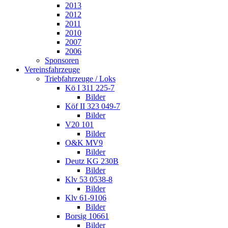
2013
2012
2011
2010
2007
2006
Sponsoren
Vereinsfahrzeuge
Triebfahrzeuge / Loks
Kö I 311 225-7
Bilder
Köf II 323 049-7
Bilder
V20 101
Bilder
O&K MV9
Bilder
Deutz KG 230B
Bilder
Klv 53 0538-8
Bilder
Klv 61-9106
Bilder
Borsig 10661
Bilder