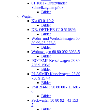
01 1081 - Dreizylinder
Schnellzugdampflok
Bilder
Wagen
Kla 03 0119-2
Bilder
DR. OETKER G10 516896
Bilder
Wohn- und Werkstattwagen 60
80 99-25 272-8
Bilder
Wohnwagen 60 80 092 3033-5
Bilder
ISOTEMP Kesselwagen 23 80
736 9 156-6
Bilder
PLASMID Kesselwagen 23 80
736 9 157-4
Bilder
Post 2ss-t/I3 50 80 00 - 11 681-
6
Bilder
Packwagen 50 80 92 - 43 153-
7
Bilder