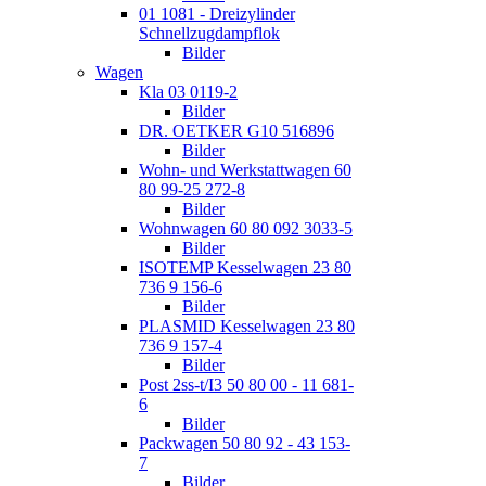
01 1081 - Dreizylinder
Schnellzugdampflok
Bilder
Wagen
Kla 03 0119-2
Bilder
DR. OETKER G10 516896
Bilder
Wohn- und Werkstattwagen 60
80 99-25 272-8
Bilder
Wohnwagen 60 80 092 3033-5
Bilder
ISOTEMP Kesselwagen 23 80
736 9 156-6
Bilder
PLASMID Kesselwagen 23 80
736 9 157-4
Bilder
Post 2ss-t/I3 50 80 00 - 11 681-
6
Bilder
Packwagen 50 80 92 - 43 153-
7
Bilder