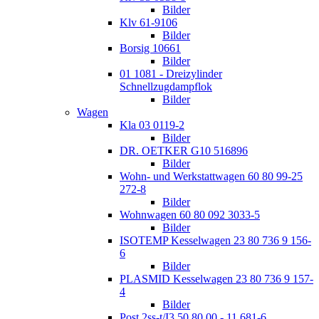
Bilder
Klv 61-9106
Bilder
Borsig 10661
Bilder
01 1081 - Dreizylinder
Schnellzugdampflok
Bilder
Wagen
Kla 03 0119-2
Bilder
DR. OETKER G10 516896
Bilder
Wohn- und Werkstattwagen 60 80 99-25
272-8
Bilder
Wohnwagen 60 80 092 3033-5
Bilder
ISOTEMP Kesselwagen 23 80 736 9 156-
6
Bilder
PLASMID Kesselwagen 23 80 736 9 157-
4
Bilder
Post 2ss-t/I3 50 80 00 - 11 681-6