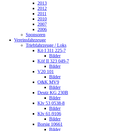
2013
2012
2011
2010
2007
2006
Sponsoren
Vereinsfahrzeuge
Triebfahrzeuge / Loks
Kö I 311 225-7
Bilder
Köf II 323 049-7
Bilder
V20 101
Bilder
O&K MV9
Bilder
Deutz KG 230B
Bilder
Klv 53 0538-8
Bilder
Klv 61-9106
Bilder
Borsig 10661
Bilder