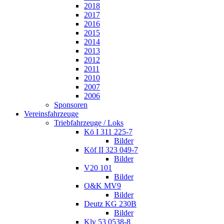
2018
2017
2016
2015
2014
2013
2012
2011
2010
2007
2006
Sponsoren
Vereinsfahrzeuge
Triebfahrzeuge / Loks
Kö I 311 225-7
Bilder
Köf II 323 049-7
Bilder
V20 101
Bilder
O&K MV9
Bilder
Deutz KG 230B
Bilder
Klv 53 0538-8