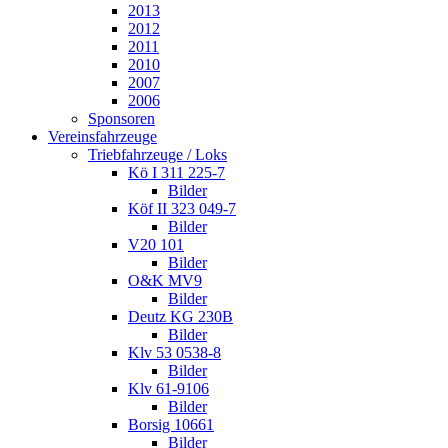
2013
2012
2011
2010
2007
2006
Sponsoren
Vereinsfahrzeuge
Triebfahrzeuge / Loks
Kö I 311 225-7
Bilder
Köf II 323 049-7
Bilder
V20 101
Bilder
O&K MV9
Bilder
Deutz KG 230B
Bilder
Klv 53 0538-8
Bilder
Klv 61-9106
Bilder
Borsig 10661
Bilder