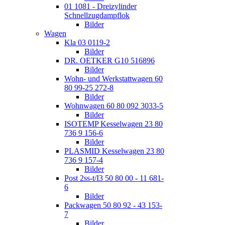
01 1081 - Dreizylinder
Schnellzugdampflok
Bilder
Wagen
Kla 03 0119-2
Bilder
DR. OETKER G10 516896
Bilder
Wohn- und Werkstattwagen 60
80 99-25 272-8
Bilder
Wohnwagen 60 80 092 3033-5
Bilder
ISOTEMP Kesselwagen 23 80
736 9 156-6
Bilder
PLASMID Kesselwagen 23 80
736 9 157-4
Bilder
Post 2ss-t/I3 50 80 00 - 11 681-
6
Bilder
Packwagen 50 80 92 - 43 153-
7
Bilder