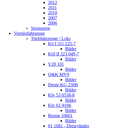
2012
2011
2010
2007
2006
Sponsoren
Vereinsfahrzeuge
Triebfahrzeuge / Loks
Kö I 311 225-7
Bilder
Köf II 323 049-7
Bilder
V20 101
Bilder
O&K MV9
Bilder
Deutz KG 230B
Bilder
Klv 53 0538-8
Bilder
Klv 61-9106
Bilder
Borsig 10661
Bilder
01 1081 - Dreizylinder